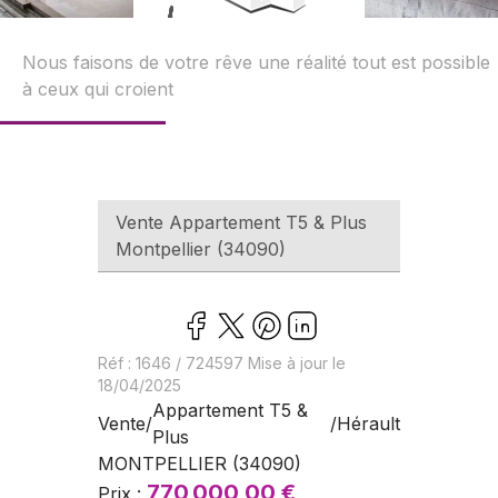
Nous faisons de votre rêve une réalité tout est possible
à ceux qui croient
Vente
Appartement T5 & Plus
Montpellier
(
34090
)
Réf :
1646
/
724597
Mise à jour le
18/04/2025
Appartement T5 &
Vente
/
/
Hérault
Plus
MONTPELLIER
(
34090
)
770 000,00 €
Prix :