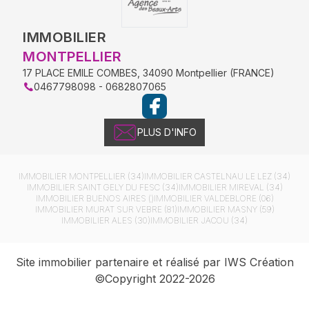
IMMOBILIER
MONTPELLIER
17 PLACE EMILE COMBES
,
34090
Montpellier
(
FRANCE
)
0467798098 - 0682807065
PLUS D'INFO
IMMOBILIER
MONTPELLIER (34)
IMMOBILIER
CASTELNAU LE LEZ (34)
IMMOBILIER
SAINT GELY DU FESC (34)
IMMOBILIER
MIREVAL (34)
IMMOBILIER
BUENOS AIRES ()
IMMOBILIER
VALDEBLORE (06)
IMMOBILIER
MURAT SUR VEBRE (81)
IMMOBILIER
MASNY (59)
IMMOBILIER
ALES (30)
IMMOBILIER
JACOU (34)
Site immobilier partenaire et réalisé par IWS Création
©Copyright 2022-2026