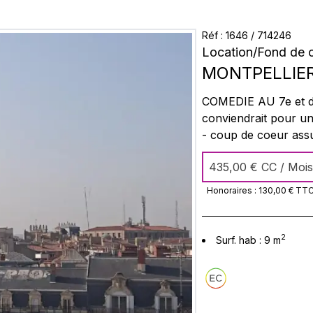
Réf :
1646
/
714246
Location
/
Fond de 
MONTPELLIE
COMEDIE AU 7e et derni
conviendrait pour un prof
- coup de coeur assuré
de suite - proximité commerces - Loyer : 435 € Toutes charges comprises
435,00 €
CC / Mois
Honoraires :
130,00 €
TT
2
Surf. hab :
9
m