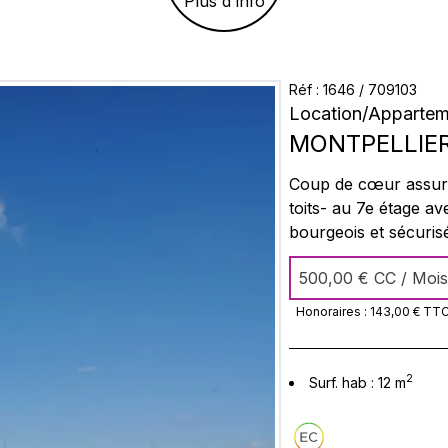
Plus d'info
Réf :
1646
/
709103
Location
/
Appartem
MONTPELLIE
Coup de cœur assuré 
toits- au 7e étage 
bourgeois et sécuris
charges comprises Électricité , eau, int
500,00 €
CC / Mois
Honoraires :
143,00 €
TT
2
Surf. hab :
12
m