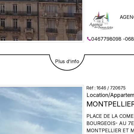
AGEN
0467798098
-
068
Plus d'info
Réf :
1646
/
720675
Location
/
Appartem
MONTPELLIE
PLACE DE LA COMEDIE - STUDIO MEUB
BOURGEOIS- AU 7E ETAGE AVEC ASCEN
MONTPELLIER ET MER - -