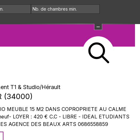
ent T1 & Studio
/
Hérault
R
(
34000
)
IO MEUBLE 15 M2 DANS COPROPRIETE AU CALME
LOYER : 420 € C.C - LIBRE - IDEAL ETUDIANTS
REFERENCES EXIGEES AGENCE DES BEAUX ARTS 0686558859
s