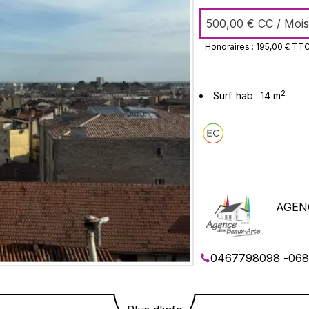
Libre courant aout REFERENCES EXIGEES AGENCE DES BEAUX ARTS
500,00 €
CC / Mois
0686558859
Honoraires :
195,00 €
TT
2
Surf. hab :
14
m
AGEN
0467798098
-
068