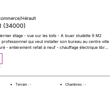
commerce
/
Hérault
R
(
34000
)
er étage - vue sur les toits - A louer studette 9 M2
essionnel qui veut installer son bureau au centre ville
 - entièrement refait à neuf - chauffage électrique libre
(électricité, eau, internet) AGENCE DES BEAUX ARTS 0686558859
C
Terrain :
-
Chambres :
-