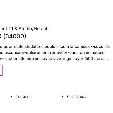
ent T1 & Studio
/
Hérault
R
(
34000
)
pour cette studette meuble situé à la comédie--sous les
avec ascenseur-entièrement rénovée--dans un immeuble
é--kitchenette équipée avec lave linge Loyer :500 euros
ernet compris - libre 1er aout
Références exigées Agence des beaux-arts 0686558859
C
Terrain :
-
Chambres :
-