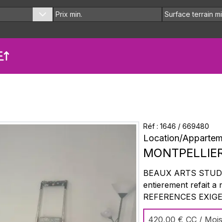
Réf :
1646
/
669480
Location
/
Appartem
MONTPELLIE
BEAUX ARTS STUD
entierement refait a neuf- 
420,00 €
CC / Moi