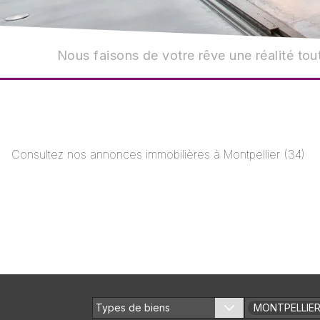
Nous faisons de votre rêve une réalité tout
Consultez nos annonces immobilières à
Montpellier
(
34
)
Types de biens
MONTPELLIE