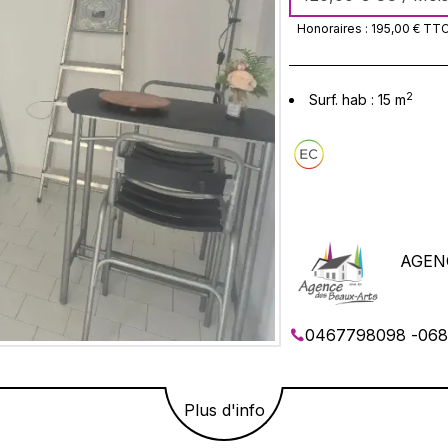
Honoraires :
195,00 €
TT
2
Surf. hab :
15
m
AGEN
0467798098
-
068
Plus d'info