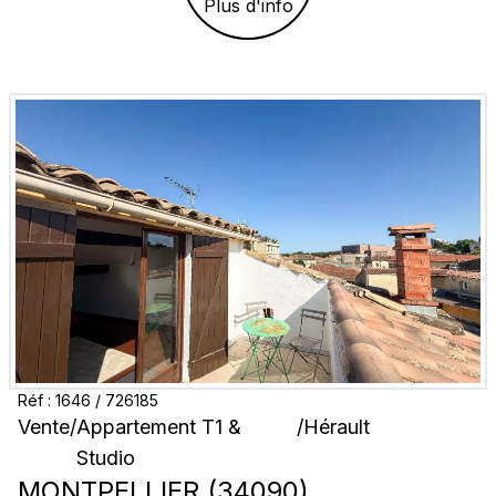
Plus d'info
Réf :
1646
/
726185
Vente
/
Appartement T1 &
/
Hérault
Studio
MONTPELLIER
(
34090
)