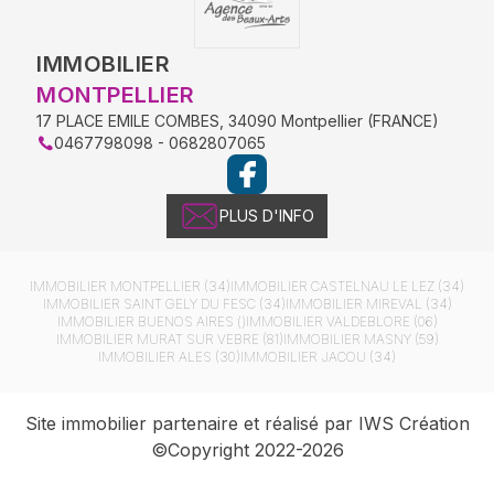
IMMOBILIER
MONTPELLIER
17 PLACE EMILE COMBES
,
34090
Montpellier
(
FRANCE
)
0467798098 - 0682807065
PLUS D'INFO
IMMOBILIER
MONTPELLIER (34)
IMMOBILIER
CASTELNAU LE LEZ (34)
IMMOBILIER
SAINT GELY DU FESC (34)
IMMOBILIER
MIREVAL (34)
IMMOBILIER
BUENOS AIRES ()
IMMOBILIER
VALDEBLORE (06)
IMMOBILIER
MURAT SUR VEBRE (81)
IMMOBILIER
MASNY (59)
IMMOBILIER
ALES (30)
IMMOBILIER
JACOU (34)
Site immobilier partenaire et réalisé par IWS Création
©Copyright 2022-2026