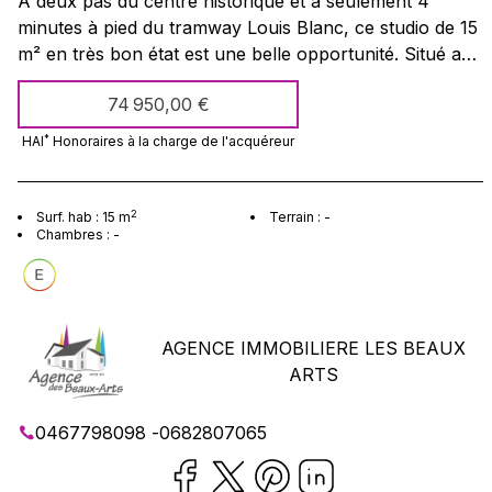
À deux pas du centre historique et à seulement 4
minutes à pied du tramway Louis Blanc, ce studio de 15
m² en très bon état est une belle opportunité. Situé au
calme et bénéficiant d’un excellent ensoleillement, il
74 950,00 €
offre un cadre de vie agréable. Parquet au sol,
agencement optimisé, dans une petite copropriété bien
*
HAI
Honoraires à la charge
de l'acquéreur
entretenue. Idéal pour un investisseur ou un étudiant à
la recherche d’un bien pratique, lumineux et bien placé.
Excellent investissement en location saisonnière, à ne
2
Surf. hab :
15
m
Terrain :
-
Chambres :
-
pas rater ! À visiter rapidement !
AGENCE IMMOBILIERE LES BEAUX
ARTS
0467798098
-
0682807065