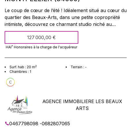
Le coup de cœur de l’été ! Idéalement situé au cœur du
quartier des Beaux-Arts, dans une petite copropriété
intimiste, découvrez ce charmant studio niché au
dernier étage. Vous serez immédiatement séduit par
127 000,00 €
son élégante terrasse offrant une superbe vue
imprenable sur les toits et le centre-ville de Montpellier,
*
HAI
Honoraires à la charge
de l'acquéreur
ainsi que par son calme absolu, véritable havre de paix
en plein cœur de la ville.
2
Surf. hab :
20
m
Terrain :
-
Chambres :
1
AGENCE IMMOBILIERE LES BEAUX
ARTS
0467798098
-
0682807065