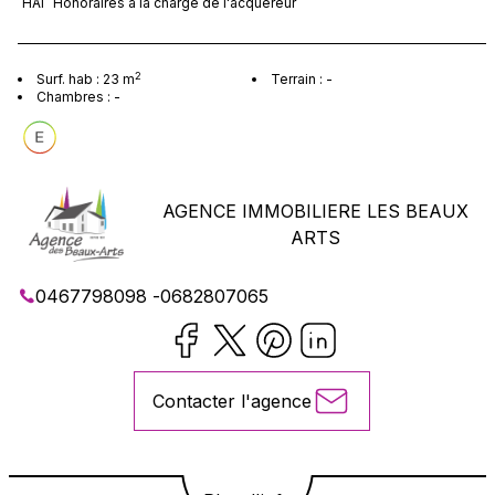
HAI
Honoraires à la charge
de l'acquéreur
fonctionnel et lumineux. À proximité immédiate des
commerces, transports et commodités. Une
opportunité à ne pas manquer, à visiter sans tarder !
2
Surf. hab :
23
m
Terrain :
-
Chambres :
-
AGENCE IMMOBILIERE LES BEAUX
ARTS
0467798098
-
0682807065
Contacter l'agence