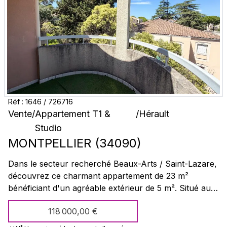
Réf :
1646
/
726716
Vente
/
Appartement T1 &
/
Hérault
Studio
MONTPELLIER
(
34090
)
Dans le secteur recherché Beaux-Arts / Saint-Lazare,
découvrez ce charmant appartement de 23 m²
bénéficiant d'un agréable extérieur de 5 m². Situé au
sein d'une résidence calme, sécurisée et bien
118 000,00 €
entretenue datant de 1995, il se compose d'une belle
pièce de vie avec cuisine ouverte, offrant un espace
*