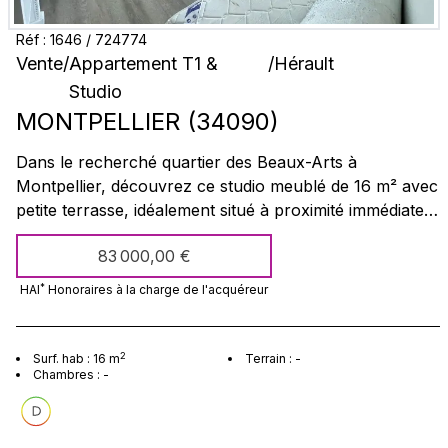
Réf :
1646
/
724774
Vente
/
Appartement T1 &
/
Hérault
Studio
MONTPELLIER
(
34090
)
Dans le recherché quartier des Beaux-Arts à
Montpellier, découvrez ce studio meublé de 16 m² avec
petite terrasse, idéalement situé à proximité immédiate
du tramway, des commerces et du centre-ville. Situé
83 000,00 €
dans un environnement calme et lumineux, ce bien en
très bon état général dispose d’un parquet au sol et
*
HAI
Honoraires à la charge
de l'acquéreur
offre un cadre de vie agréable. Il conviendra
parfaitement à un investisseur à la recherche d’un bon
rendement locatif ou à un étudiant. Un bien rare dans
2
Surf. hab :
16
m
Terrain :
-
Chambres :
-
ce secteur très prisé, à visiter sans tarder !