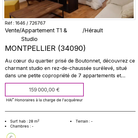
Réf :
1646
/
726767
Vente
/
Appartement T1 &
/
Hérault
Studio
MONTPELLIER
(
34090
)
Au cœur du quartier prisé de Boutonnet, découvrez ce
charmant studio en rez-de-chaussée surélevé, situé
dans une petite copropriété de 7 appartements et
entièrement rénové avec goût. Il se compose d'une
159 000,00 €
cuisine équipée, d'une belle salle d'eau, d'une loggia
fermée d'environ 5 m² et d'une agréable cour-terrasse
*
HAI
Honoraires à la charge
de l'acquéreur
de 10 m², intime et sans vis-à-vis. À proximité immédiate
des commerces, des transports et du centre-ville, ce
bien allie charme, confort et emplacement privilégié. À
2
Surf. hab :
28
m
Terrain :
-
Chambres :
-
visiter sans tarder !