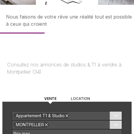
Nous faisons de votre rêve une réalité tout est possible
à ceux qui croient
Consultez nos annonces
de studios & T1
à vendre à
Montpellier
(
34
)
VENTE
LOCATION
Appartement T1 & Studio
MONTPELLIER