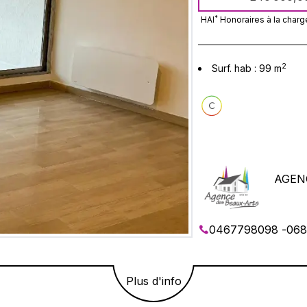
(rare en centre-vill
*
HAI
Honoraires à la charg
2
Surf. hab :
99
m
AGEN
0467798098
-
068
Plus d'info