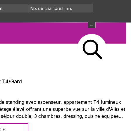
 T4
/
Gard
de standing avec ascenseur, appartement T4 lumineux
tage élevé offrant une superbe vue sur la ville d'Alès et
séjour double, 3 chambres, dressing, cuisine équipée
s de bains rénovées, WC séparés. Nombreux travaux
0 €
ux à prévoir. Résidence calme, parking couvert inclus