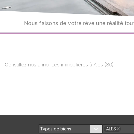
Nous faisons de votre rêve une réalité tout
Consultez nos annonces immobilières à
Ales
(
30
)
Types de biens
ALES