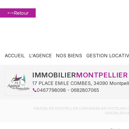
Retour
ACCUEIL
L'AGENCE
NOS BIENS
GESTION LOCATI
IMMOBILIER
MONTPELLIER
17 PLACE EMILE COMBES
,
34090
Montpell
0467798098 - 0682807065
IMMOBILIER
MONTPELLIER (34)
IMMOBILIER
CASTELNAU L
IMMOBILIER
M