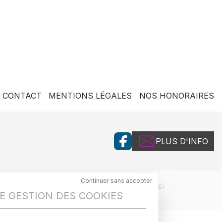
CONTACT
MENTIONS LÉGALES
NOS HONORAIRES
PLUS D'INFO
Continuer sans accepter
MMOBILIER
BUENOS AIRES ()
IMMOBILIER
VALDEBLORE (06)
E GESTION DES COOKIES
IER
JACOU (34)