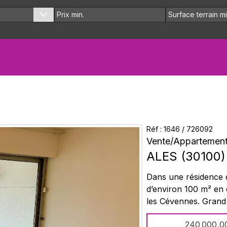
Réf :
1646
/
726092
Vente
/
Appartement
ALES
(
30100
)
Dans une résidence 
d’environ 100 m² en é
les Cévennes. Grand 
récente, deux salle
240 000,0
récents, aucun trava