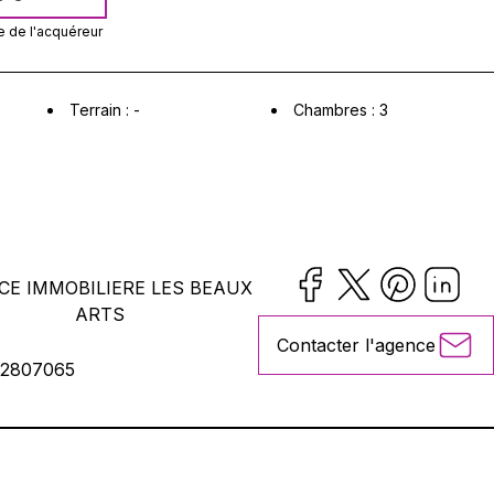
e) et une cave. Proche commerces et commodités.
e
de l'acquéreur
Terrain :
-
Chambres :
3
CE IMMOBILIERE LES BEAUX
ARTS
Contacter l'agence
2807065