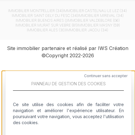
IMMOBILIER
MONTPELLIER (34)
IMMOBILIER
CASTELNAU LE LEZ (34)
IMMOBILIER
SAINT GELY DU FESC (34)
IMMOBILIER
MIREVAL (34)
IMMOBILIER
BUENOS AIRES ()
IMMOBILIER
VALDEBLORE (06)
IMMOBILIER
MURAT SUR VEBRE (81)
IMMOBILIER
MASNY (59)
IMMOBILIER
ALES (30)
IMMOBILIER
JACOU (34)
Site immobilier partenaire et réalisé par IWS Création
©Copyright 2022-2026
Continuer sans accepter
PANNEAU DE GESTION DES COOKIES
Logiciel immobilier
Ce site utilise des cookies afin de faciliter votre
Création de site immobilier
navigation et améliorer l'expérience utilisateur. En
poursuivant votre navigation, vous acceptez l'utilisation
Référencement site immobilier
des cookies.
Community management immobilier
Stratégie & Conseil en image immobilier