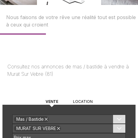
Nous faisons de votre rêve une réalité tout est possible
à ceux qui croient
Consultez nos annonces
de mas / bastide
à vendre à
Murat Sur Vebre
(
81
)
VENTE
LOCATION
Mas / Bastide
MURAT SUR VEBRE