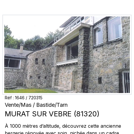
Réf :
1646
/
720315
Vente
/
Mas / Bastide
/
Tarn
MURAT SUR VEBRE
(
81320
)
À 1000 mètres d’altitude, découvrez cette ancienne
bergerie rénovée avec soin, nichée dans un cadre