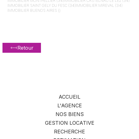
IMMOBILIER
MONTPELLIER (34)
IMMOBILIER
CASTELNAU LE LEZ (34)
IMMOBILIER
SAINT GELY DU FESC (34)
IMMOBILIER
MIREVAL (34)
IMMOBILIER
BUENOS AIRES ()
Retour
ACCUEIL
L'AGENCE
NOS BIENS
GESTION LOCATIVE
RECHERCHE