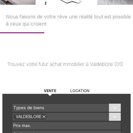
Nous faisons de votre rêve une réalité tout est possible
à ceux qui croient
Trouvez votre futur achat immobilier à
Valdeblore
(
06
)
VENTE
LOCATION
Types de biens
VALDEBLORE