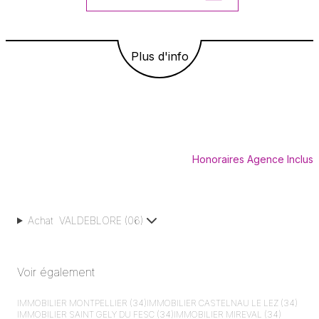
Plus d'info
Honoraires Agence Inclus
Achat
VALDEBLORE
(
06
)
Voir également
IMMOBILIER
MONTPELLIER (34)
IMMOBILIER
CASTELNAU LE LEZ (34)
IMMOBILIER
SAINT GELY DU FESC (34)
IMMOBILIER
MIREVAL (34)