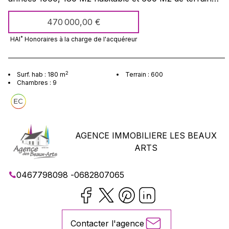
arboré-vue panoramique, très calme au pied des pistes.
470 000,00 €
La maison est sur deux niveaux : 1er niveau : 6
chambres, 6 salles de bains avec WC. 2e Niveau : 3
*
HAI
Honoraires à la charge
de l'acquéreur
appartements de 2 pièces principales chacun. Bon état
général, chauffage solaire. Bien rare et unique par son
histoire. Honoraires 20.000e à charge acquéreur
2
Surf. hab :
180
m
Terrain :
600
Chambres :
9
AGENCE IMMOBILIERE LES BEAUX
ARTS
0467798098
-
0682807065
Contacter l'agence