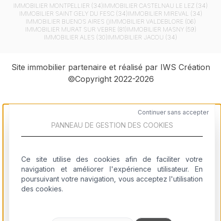
IMMOBILIER
MONTPELLIER (34)
IMMOBILIER
CASTELNAU LE LEZ (34)
IMMOBILIER
SAINT GELY DU FESC (34)
IMMOBILIER
MIREVAL (34)
IMMOBILIER
BUENOS AIRES ()
IMMOBILIER
VALDEBLORE (06)
IMMOBILIER
MURAT SUR VEBRE (81)
IMMOBILIER
MASNY (59)
IMMOBILIER
ALES (30)
IMMOBILIER
JACOU (34)
Site immobilier partenaire et réalisé par IWS Création
©Copyright 2022-2026
Continuer sans accepter
PANNEAU DE GESTION DES COOKIES
Logiciel immobilier
Ce site utilise des cookies afin de faciliter votre
Création de site immobilier
navigation et améliorer l'expérience utilisateur. En
poursuivant votre navigation, vous acceptez l'utilisation
Référencement site immobilier
des cookies.
Community management immobilier
Stratégie & Conseil en image immobilier
Virtualisation & Télécommunication