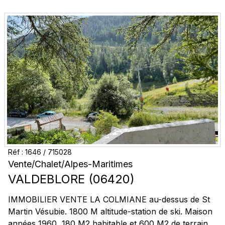
Réf :
1646
/
715028
Vente
/
Chalet
/
Alpes-Maritimes
VALDEBLORE
(
06420
)
IMMOBILIER VENTE LA COLMIANE au-dessus de St
Martin Vésubie. 1800 M altitude-station de ski. Maison
années 1960, 180 M2 habitable et 600 M2 de terrain