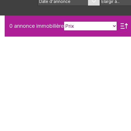
Date d'annonce
Élargir à...
0
annonce immobilière