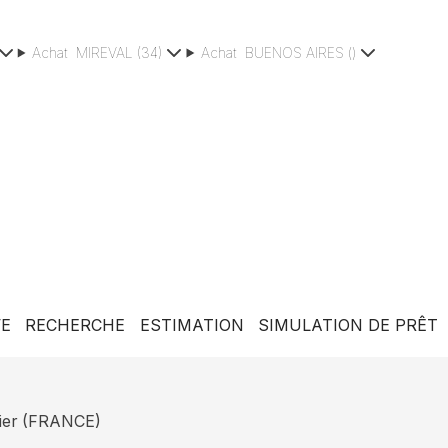
Achat
MIREVAL
(
34
)
Achat
BUENOS AIRES
(
)
VE
RECHERCHE
ESTIMATION
SIMULATION DE PRÊT
ier
(
FRANCE
)