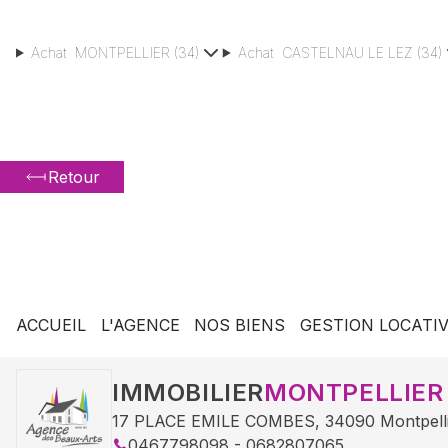
Achat
MONTPELLIER
(
34
)
Achat
CASTELNAU LE LEZ
(
34
)
Retour
ACCUEIL
L'AGENCE
NOS BIENS
GESTION LOCATI
IMMOBILIER
MONTPELLIER
17 PLACE EMILE COMBES
,
34090
Montpell
0467798098 - 0682807065